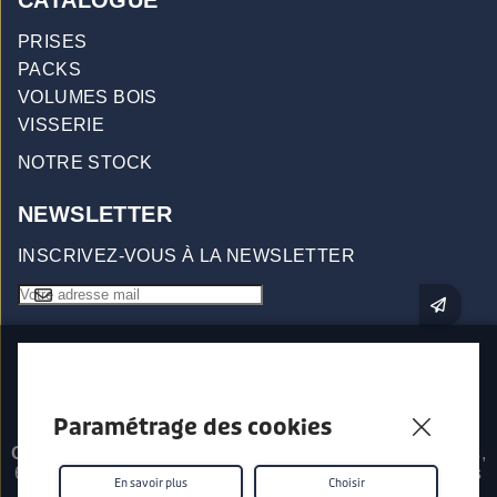
CATALOGUE
PRISES
PACKS
VOLUMES BOIS
VISSERIE
NOTRE STOCK
NEWSLETTER
INSCRIVEZ-VOUS À LA NEWSLETTER
Paramétrage des cookies
Origin96 - Prises d'escalade
557 Impasse Les Saillants,
69380 Chessy Les Mines - © 2026 - Tous droits réservés
En savoir plus
Choisir