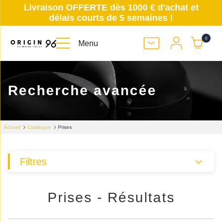
Livraison OFFERTE dès 1000 € d'achat et
délais courts de 5 semaines !
0
Menu
Recherche avancée
Accueil
Catalogue
Prises
Filtres
Prises - Résultats