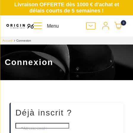
Livraison OFFERTE dès 1000 € d'achat et
délais courts de 5 semaines !
0
Menu
Accueil
Connexion
Connexion
Déjà inscrit ?
Adresse email :