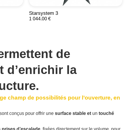
Starsystem 3
1 044.00 €
rmettent de
 d’enrichir la
ucture.
rge champ de possibilités pour l’ouverture, en
sont conçus pour offrir une
surface stable
et
un
touché
s
prises d’escalade
, fixées directement sur le volume, pour