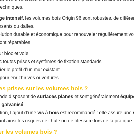
techniques.
e intensif
, les volumes bois Origin 96 sont robustes, de différen
rsants ou dalles.
solution durable et économique pour renouveler régulièrement vos
sont réparables !
r bloc et voie
 toutes prises et systèmes de fixation standards
er le profil d’un mur existant
pour enrichir vos ouvertures
es prises sur les volumes bois ?
lade disposent de
surfaces planes
et sont généralement
équip
 galvanisé
.
tion, l’ajout d’une
vis à bois
est recommandé : elle assure une
ant ainsi les risques de chute ou de blessure lors de la pratique.
r les volumes bois ?