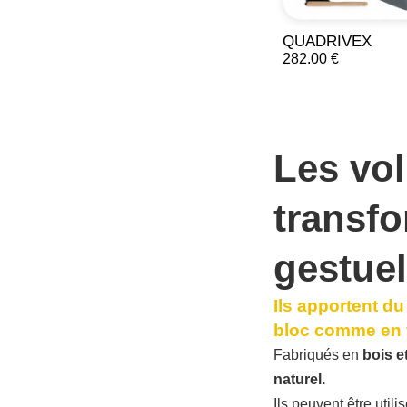
QUADRIVEX
282.00 €
Les
vo
transfo
gestuel
Ils apportent d
bloc comme en 
Fabriqués en
bois e
naturel.
Ils peuvent être uti