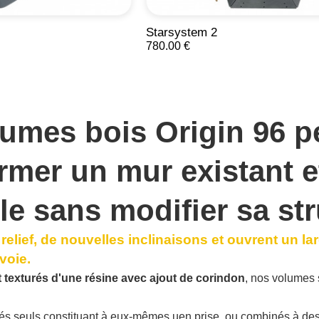
Starsystem 2
780.00 €
lumes bois Origin 96
pe
rmer un mur existant et
le sans modifier sa str
u
relief
, de nouvelles
inclinaisons
et ouvrent un la
voie.
t texturés
d'une résine avec ajout de corindon
, nos volumes 
lisés seuls constituant à eux-mêmes uen prise, ou combinés à de