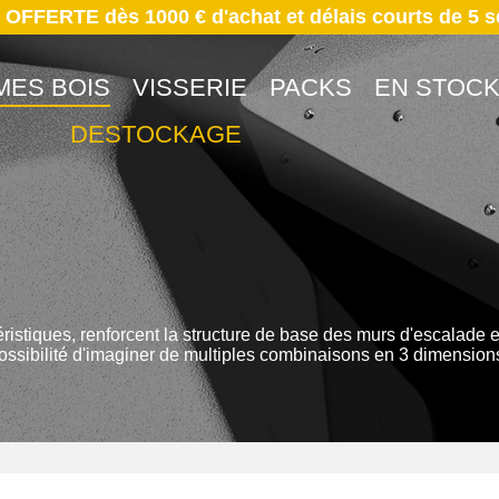
 OFFERTE dès 1000 € d'achat et délais courts de 5 
MES BOIS
VISSERIE
PACKS
EN STOC
DESTOCKAGE
stiques, renforcent la structure de base des murs d'escalade en 
 possibilité d'imaginer de multiples combinaisons en 3 dimensio