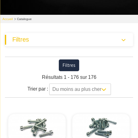
Accueil
Catalogue
Filtres
Filtres
Résultats 1 - 176 sur 176
Trier par :
Du moins au plus cher