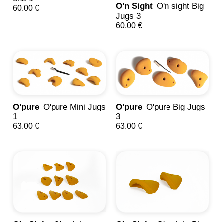
O'n Sight
O'n sight Big
60.00 €
Jugs 3
60.00 €
O'pure
O'pure Mini Jugs
O'pure
O'pure Big Jugs
1
3
63.00 €
63.00 €