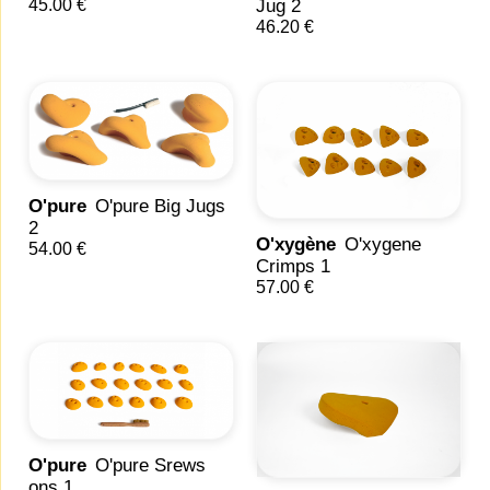
45.00 €
Jug 2
46.20 €
O'pure
O'pure Big Jugs
2
O'xygène
O'xygene
54.00 €
Crimps 1
57.00 €
O'pure
O'pure Srews
ons 1