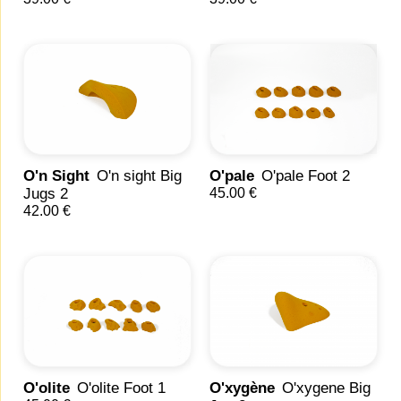
O'n Sight
O'n sight Big
O'pale
O'pale Foot 2
Jugs 2
45.00 €
42.00 €
O'olite
O'olite Foot 1
O'xygène
O'xygene Big