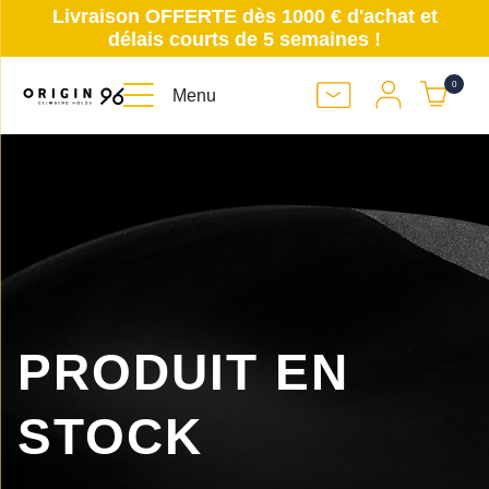
Livraison OFFERTE dès 1000 € d'achat et
délais courts de 5 semaines !
0
Menu
PRODUIT EN
STOCK