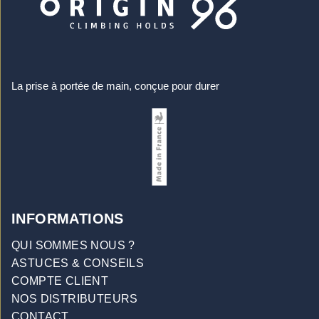
La prise à portée de main, conçue pour durer
INFORMATIONS
QUI SOMMES NOUS ?
ASTUCES & CONSEILS
COMPTE CLIENT
NOS DISTRIBUTEURS
CONTACT