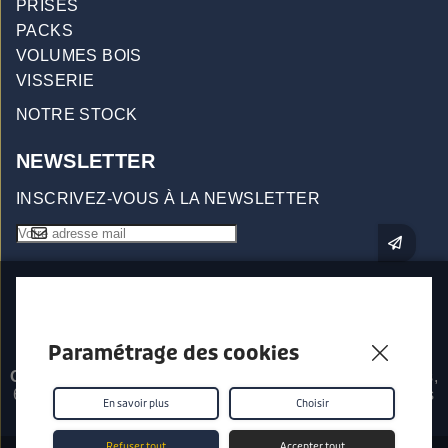
PRISES
PACKS
VOLUMES BOIS
VISSERIE
NOTRE STOCK
NEWSLETTER
INSCRIVEZ-VOUS À LA NEWSLETTER
Paramétrage des cookies
Origin96 - Prises d'escalade
557 Impasse Les Saillants,
69380 Chessy Les Mines - © 2026 - Tous droits réservés
En savoir plus
Choisir
Refuser tout
Accepter tout