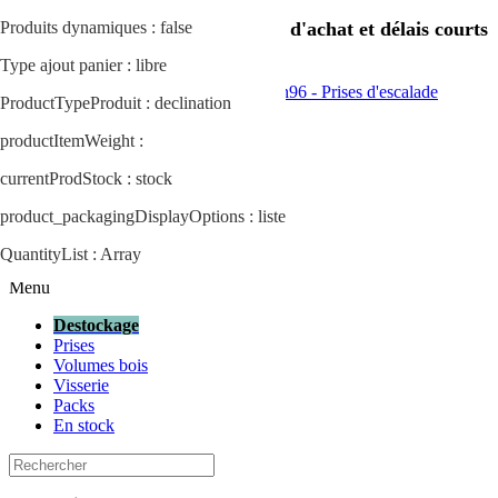
Produits dynamiques : false
Livraison OFFERTE dès 1000 € d'achat et délais courts
de 5 semaines !
Type ajout panier : libre
ProductTypeProduit : declination
Prises
productItemWeight :
Volumes bois
Visserie
currentProdStock : stock
Packs
En stock
product_packagingDisplayOptions : liste
Destockage
QuantityList : Array
Menu
Menu
Destockage
Prises
Volumes bois
Visserie
Packs
En stock