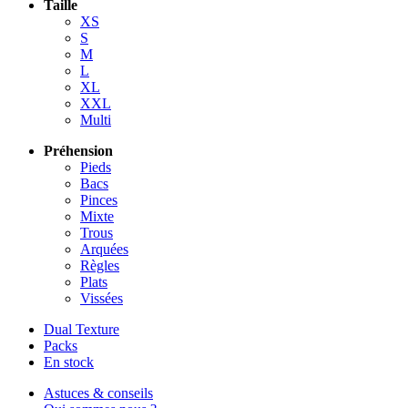
Taille
XS
S
M
L
XL
XXL
Multi
Préhension
Pieds
Bacs
Pinces
Mixte
Trous
Arquées
Règles
Plats
Vissées
Dual Texture
Packs
En stock
Astuces & conseils