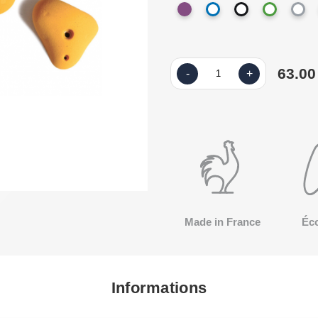
63.00
-
+
Made in France
Éc
Informations