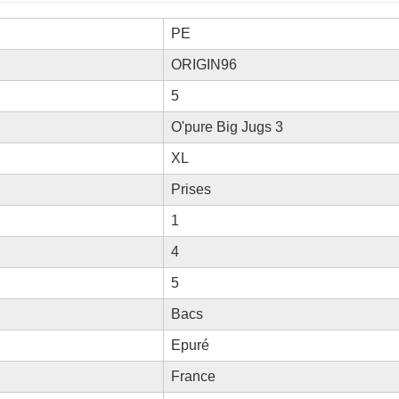
PE
ORIGIN96
5
O'pure Big Jugs 3
XL
Prises
1
4
5
Bacs
Epuré
France