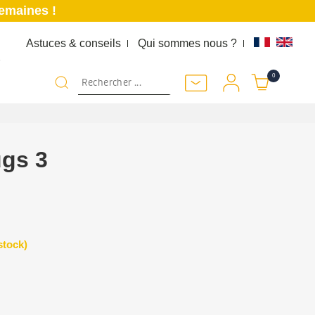
semaines !
Astuces & conseils
Qui sommes nous ?
K
0
ugs 3
stock)