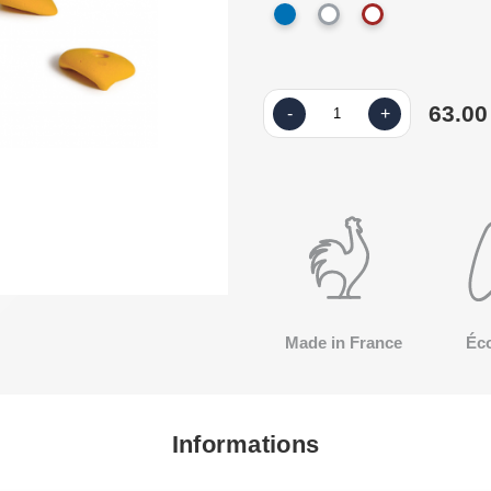
63.00
-
+
Made in France
Éc
Informations