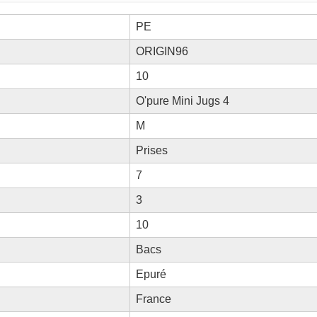
PE
ORIGIN96
10
O'pure Mini Jugs 4
M
Prises
7
3
10
Bacs
Epuré
France