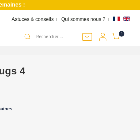
semaines !
Astuces & conseils
Qui sommes nous ?
K
0
Jugs 4
maines