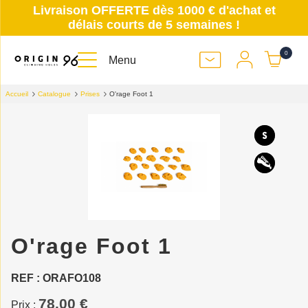
Livraison OFFERTE dès 1000 € d'achat et
délais courts de 5 semaines !
0
Menu
Accueil
Catalogue
Prises
O'rage Foot 1
O'rage Foot 1
REF : ORAFO108
78.00 €
Prix :