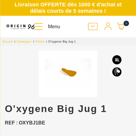
Livraison OFFERTE dès 1000 € d'achat et
délais courts de 5 semaines !
0
Menu
Accueil
Catalogue
Prises
O'xygene Big Jug 1
O'xygene Big Jug 1
REF : OXYBJ1BE