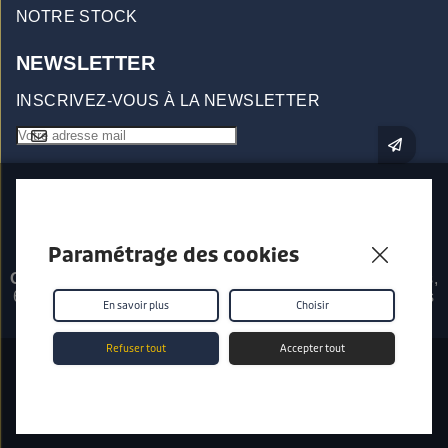
NOTRE STOCK
NEWSLETTER
INSCRIVEZ-VOUS À LA NEWSLETTER
Paramétrage des cookies
Origin96 - Prises d'escalade
557 Impasse Les Saillants,
69380 Chessy Les Mines - © 2026 - Tous droits réservés
En savoir plus
Choisir
Refuser tout
Accepter tout
Conditions générales de vente
Données personnelles
Mentions légales
Gestion des Cookies