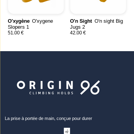
O'xygène
O'xygene
O'n Sight
O'n sight Big
Slopers 1
Jugs 2
51.00 €
42.00 €
La prise à portée de main, conçue pour durer