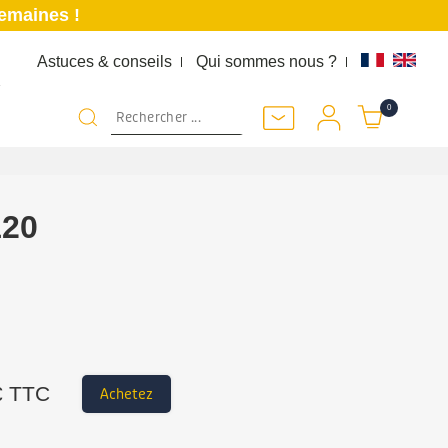
semaines !
Astuces & conseils
Qui sommes nous ?
K
0
120
 TTC
Achetez