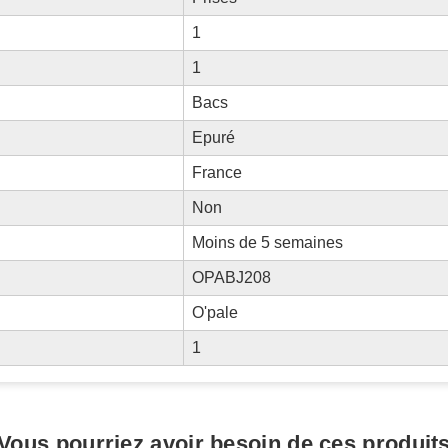
1
1
Bacs
Epuré
France
Non
Moins de 5 semaines
OPABJ208
O'pale
1
Vous pourriez avoir besoin de ces produit