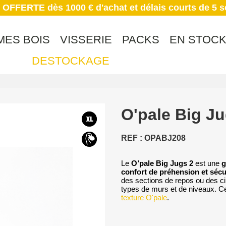
 OFFERTE dès 1000 € d'achat et délais courts de 5 
MES BOIS
VISSERIE
PACKS
EN STOC
DESTOCKAGE
O'pale Big Ju
REF : OPABJ208
Le
O’pale Big Jugs 2
est une
g
confort de préhension et sécu
des sections de repos ou des cir
types de murs et de niveaux. Ce
texture O'pale
.