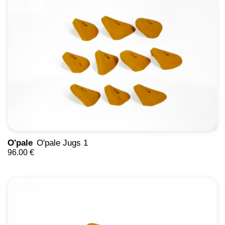
O'pale
O'pale Jugs 1
96.00 €