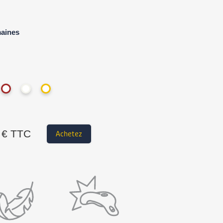
maines
€ TTC
Achetez