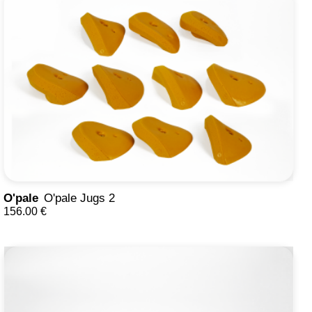
O'pale
O'pale Jugs 2
156.00 €