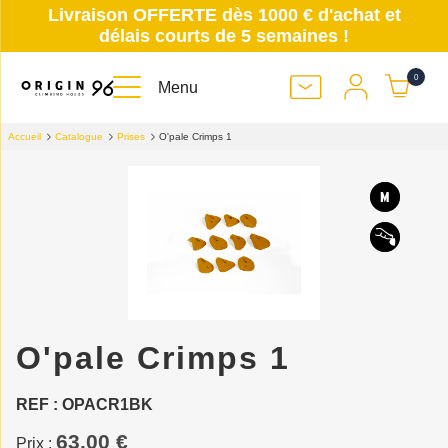
Livraison OFFERTE dès 1000 € d'achat et
délais courts de 5 semaines !
0
Menu
Accueil
Catalogue
Prises
O'pale Crimps 1
O'pale Crimps 1
REF : OPACR1BK
63.00 €
Prix :